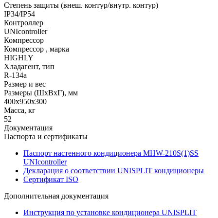
Степень защиты (внеш. контур/внутр. контур)
IP34/IP54
Контроллер
UNIcontroller
Компрессор
Компрессор , марка
HIGHLY
Хладагент, тип
R-134a
Размер и вес
Размеры (ШхВхГ), мм
400х950х300
Масса, кг
52
Документация
Паспорта и сертификаты
Паспорт настенного кондиционера MHW-210S(1)SS
UNIcontroller
Декларация о соответствии UNISPLIT кондиционеры
Сертификат ISO
Дополнительная документация
Инструкция по установке кондиционера UNISPLIT