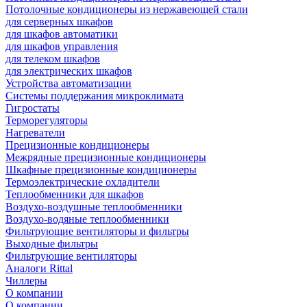
Потолочные кондиционеры из нержавеющей стали
для серверных шкафов
для шкафов автоматики
для шкафов управления
для телеком шкафов
для электрических шкафов
Устройства автоматизации
Системы поддержания микроклимата
Гигростаты
Терморегуляторы
Нагреватели
Прецизионные кондиционеры
Mежрядные прецизионные кондиционеры
Шкафные прецизионные кондиционеры
Термоэлектрические охладители
Теплообменники для шкафов
Воздухо-воздушные теплообменники
Воздухо-водяные теплообменники
Фильтрующие вентиляторы и фильтры
Выходные фильтры
Фильтрующие вентиляторы
Аналоги Rittal
Чиллеры
О компании
О компании