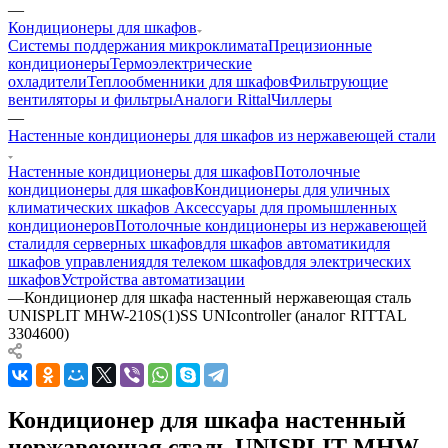
—
Кондиционеры для шкафов
Системы поддержания микроклимата
Прецизионные
кондиционеры
Термоэлектрические
охладители
Теплообменники для шкафов
Фильтрующие
вентиляторы и фильтры
Аналоги Rittal
Чиллеры
—
Настенные кондиционеры для шкафов из нержавеющей стали
Настенные кондиционеры для шкафов
Потолочные
кондиционеры для шкафов
Кондиционеры для уличных
климатических шкафов
Аксессуары для промышленных
кондиционеров
Потолочные кондиционеры из нержавеющей
стали
для серверных шкафов
для шкафов автоматики
для
шкафов управления
для телеком шкафов
для электрических
шкафов
Устройства автоматизации
—
Кондиционер для шкафа настенный нержавеющая сталь
UNISPLIT MHW-210S(1)SS UNIcontroller (аналог RITTAL
3304600)
Кондиционер для шкафа настенный
нержавеющая сталь UNISPLIT MHW-