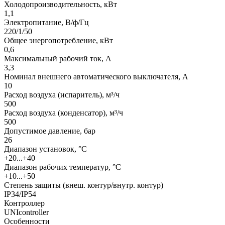
Холодопроизводительность, кВт
1,1
Электропитание, В/ф/Гц
220/1/50
Общее энергопотребление, кВт
0,6
Максимальный рабочий ток, А
3,3
Номинал внешнего автоматического выключателя, А
10
Расход воздуха (испаритель), м³/ч
500
Расход воздуха (конденсатор), м³/ч
500
Допустимое давление, бар
26
Диапазон установок, °С
+20...+40
Диапазон рабочих температур, °С
+10...+50
Степень защиты (внеш. контур/внутр. контур)
IP34/IP54
Контроллер
UNIcontroller
Особенности