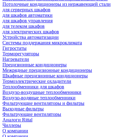
Потолочные кондиционеры из нержавеющей стали
для серверных шкафов
для шкафов автоматики
для шкафов управления
для телеком шкафов
для электрических шкафов
Устройства автоматизации
Системы поддержания микроклимата
Гигростаты
Терморегуляторы
Нагреватели
Прецизионные кондиционеры
Mежрядные прецизионные кондиционеры
Шкафные прецизионные кондиционеры
Термоэлектрические охладители
Теплообменники для шкафов
Воздухо-воздушные теплообменники
Воздухо-водяные теплообменники
Фильтрующие вентиляторы и фильтры
Выходные фильтры
Фильтрующие вентиляторы
Аналоги Rittal
Чиллеры
О компании
О компании