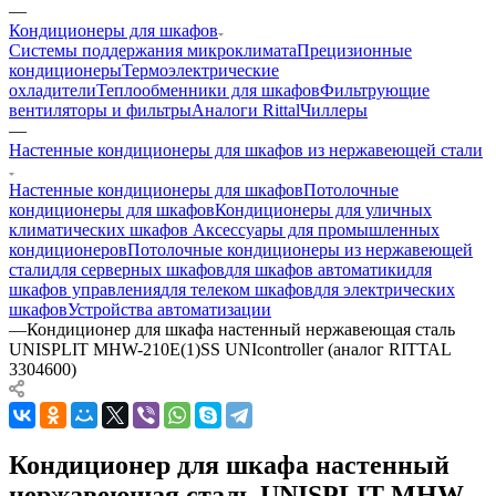
—
Кондиционеры для шкафов
Системы поддержания микроклимата
Прецизионные
кондиционеры
Термоэлектрические
охладители
Теплообменники для шкафов
Фильтрующие
вентиляторы и фильтры
Аналоги Rittal
Чиллеры
—
Настенные кондиционеры для шкафов из нержавеющей стали
Настенные кондиционеры для шкафов
Потолочные
кондиционеры для шкафов
Кондиционеры для уличных
климатических шкафов
Аксессуары для промышленных
кондиционеров
Потолочные кондиционеры из нержавеющей
стали
для серверных шкафов
для шкафов автоматики
для
шкафов управления
для телеком шкафов
для электрических
шкафов
Устройства автоматизации
—
Кондиционер для шкафа настенный нержавеющая сталь
UNISPLIT MHW-210E(1)SS UNIcontroller (аналог RITTAL
3304600)
Кондиционер для шкафа настенный
нержавеющая сталь UNISPLIT MHW-