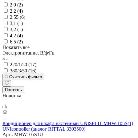
2,0 (
2
)
2,2 (
4
)
2,55 (
6
)
3,1 (
1
)
3,2 (
1
)
4,2 (
4
)
6,5 (
2
)
Показать все
Электропитание, В/ф/Гц
220/1/50 (
17
)
380/3/50 (
16
)
Очистить фильтр
Показать
Новинка
Кондиционер для шкафа настенный UNISPLIT MHW-105S(1)
UNIcontroller (аналог RITTAL 3303500)
Арт.:
MHW105S1U