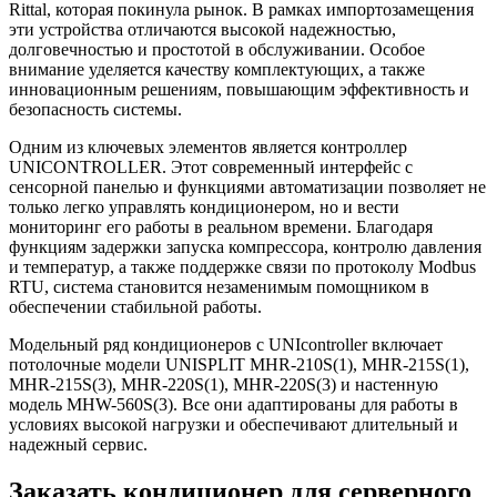
Rittal, которая покинула рынок. В рамках импортозамещения
эти устройства отличаются высокой надежностью,
долговечностью и простотой в обслуживании. Особое
внимание уделяется качеству комплектующих, а также
инновационным решениям, повышающим эффективность и
безопасность системы.
Одним из ключевых элементов является контроллер
UNICONTROLLER. Этот современный интерфейс с
сенсорной панелью и функциями автоматизации позволяет не
только легко управлять кондиционером, но и вести
мониторинг его работы в реальном времени. Благодаря
функциям задержки запуска компрессора, контролю давления
и температур, а также поддержке связи по протоколу Modbus
RTU, система становится незаменимым помощником в
обеспечении стабильной работы.
Модельный ряд кондиционеров с UNIcontroller включает
потолочные модели UNISPLIT MHR-210S(1), MHR-215S(1),
MHR-215S(3), MHR-220S(1), MHR-220S(3) и настенную
модель MHW-560S(3). Все они адаптированы для работы в
условиях высокой нагрузки и обеспечивают длительный и
надежный сервис.
Заказать кондиционер для серверного