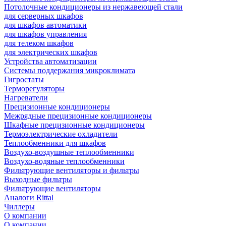
Потолочные кондиционеры из нержавеющей стали
для серверных шкафов
для шкафов автоматики
для шкафов управления
для телеком шкафов
для электрических шкафов
Устройства автоматизации
Системы поддержания микроклимата
Гигростаты
Терморегуляторы
Нагреватели
Прецизионные кондиционеры
Mежрядные прецизионные кондиционеры
Шкафные прецизионные кондиционеры
Термоэлектрические охладители
Теплообменники для шкафов
Воздухо-воздушные теплообменники
Воздухо-водяные теплообменники
Фильтрующие вентиляторы и фильтры
Выходные фильтры
Фильтрующие вентиляторы
Аналоги Rittal
Чиллеры
О компании
О компании