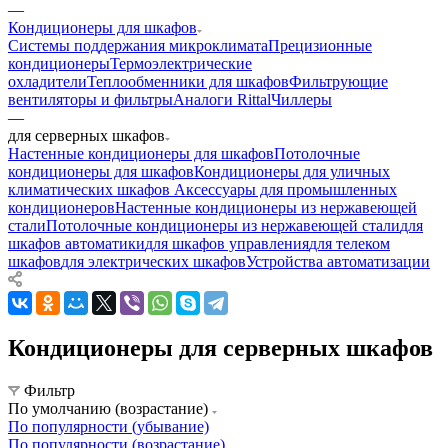
—
Кондиционеры для шкафов
Системы поддержания микроклимата
Прецизионные
кондиционеры
Термоэлектрические
охладители
Теплообменники для шкафов
Фильтрующие
вентиляторы и фильтры
Аналоги Rittal
Чиллеры
—
для серверных шкафов
Настенные кондиционеры для шкафов
Потолочные
кондиционеры для шкафов
Кондиционеры для уличных
климатических шкафов
Аксессуары для промышленных
кондиционеров
Настенные кондиционеры из нержавеющей
стали
Потолочные кондиционеры из нержавеющей стали
для
шкафов автоматики
для шкафов управления
для телеком
шкафов
для электрических шкафов
Устройства автоматизации
Кондиционеры для серверных шкафов
Фильтр
По умолчанию (возрастание)
По популярности (убывание)
По популярности (возрастание)