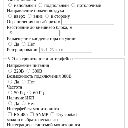
напольный
подпольный
потолочный
Направление подачи воздуха
вверх
вниз
в сторону
Ограничения по габаритам
Расстояние до внешнего блока, м
Размещение конденсатора на улице
Да
Нет
Резервирование
5. Электропитание и интерфейсы
Напряжение питания
220В
380В
Возможность подключения 380В
Да
Нет
Частота
50 Гц
60 Гц
Наличие ИБП
Да
Нет
Интерфейсы мониторинга
RS-485
SNMP
Dry contact
можно выбрать несколько
Интеграция с системой мониторинга