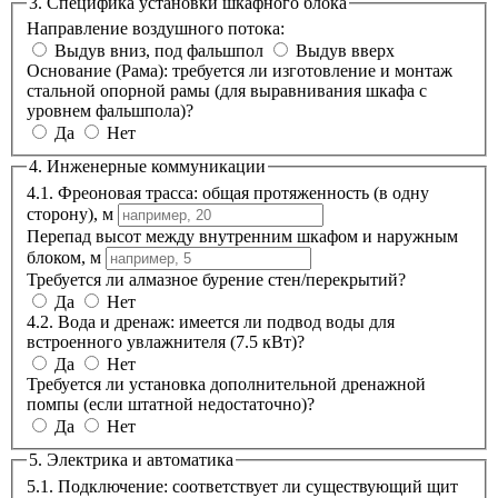
3. Специфика установки шкафного блока
Направление воздушного потока:
Выдув вниз, под фальшпол
Выдув вверх
Основание (Рама): требуется ли изготовление и монтаж
стальной опорной рамы (для выравнивания шкафа с
уровнем фальшпола)?
Да
Нет
4. Инженерные коммуникации
4.1. Фреоновая трасса: общая протяженность (в одну
сторону), м
Перепад высот между внутренним шкафом и наружным
блоком, м
Требуется ли алмазное бурение стен/перекрытий?
Да
Нет
4.2. Вода и дренаж: имеется ли подвод воды для
встроенного увлажнителя (7.5 кВт)?
Да
Нет
Требуется ли установка дополнительной дренажной
помпы (если штатной недостаточно)?
Да
Нет
5. Электрика и автоматика
5.1. Подключение: соответствует ли существующий щит