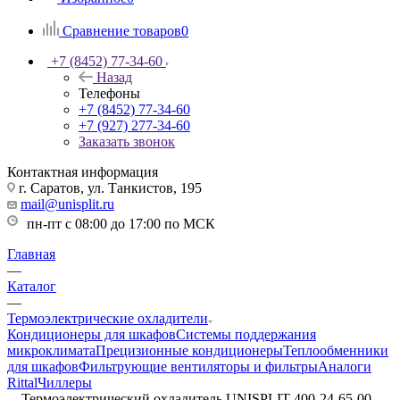
Сравнение товаров
0
+7 (8452) 77-34-60
Назад
Телефоны
+7 (8452) 77-34-60
+7 (927) 277-34-60
Заказать звонок
Контактная информация
г. Саратов, ул. Танкистов, 195
mail@unisplit.ru
пн-пт с 08:00 до 17:00 по МСК
Главная
—
Каталог
—
Термоэлектрические охладители
Кондиционеры для шкафов
Системы поддержания
микроклимата
Прецизионные кондиционеры
Теплообменники
для шкафов
Фильтрующие вентиляторы и фильтры
Аналоги
Rittal
Чиллеры
—
Термоэлектрический охладитель UNISPLIT-400-24-65-00