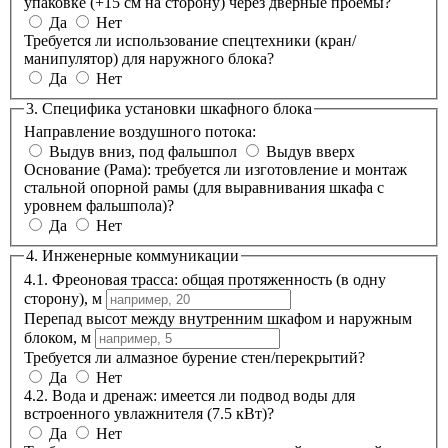
упаковке (+15 см на сторону) через дверные проемы?
Да
Нет
Требуется ли использование спецтехники (кран/
манипулятор) для наружного блока?
Да
Нет
3. Специфика установки шкафного блока
Направление воздушного потока:
Выдув вниз, под фальшпол
Выдув вверх
Основание (Рама): требуется ли изготовление и монтаж
стальной опорной рамы (для выравнивания шкафа с
уровнем фальшпола)?
Да
Нет
4. Инженерные коммуникации
4.1. Фреоновая трасса: общая протяженность (в одну
сторону), м
Перепад высот между внутренним шкафом и наружным
блоком, м
Требуется ли алмазное бурение стен/перекрытий?
Да
Нет
4.2. Вода и дренаж: имеется ли подвод воды для
встроенного увлажнителя (7.5 кВт)?
Да
Нет