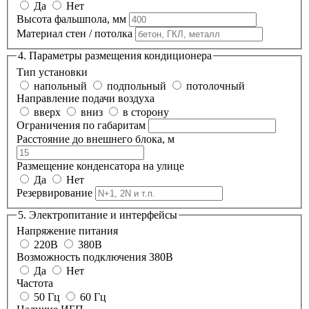
Да
Нет
Высота фальшпола, мм
Материал стен / потолка
4. Параметры размещения кондиционера
Тип установки
напольный
подпольный
потолочный
Направление подачи воздуха
вверх
вниз
в сторону
Ограничения по габаритам
Расстояние до внешнего блока, м
Размещение конденсатора на улице
Да
Нет
Резервирование
5. Электропитание и интерфейсы
Напряжение питания
220В
380В
Возможность подключения 380В
Да
Нет
Частота
50 Гц
60 Гц