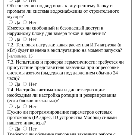
Да
Нет
Обеспечен ли подвод воды к внутреннему блоку и
промыта ли система водоснабжения от строительного
мусора?
Да
Нет
Имеется ли свободный и безопасный доступ к
наружному блоку для замера токов и давления?
Да
Нет
7.2. Тепловая нагрузка: какая расчетная ИТ-нагрузка (в
кВт) будет введена в эксплуатацию на момент запуска?
7.3. Испытания и проверка герметичности: требуется ли
присутствие представителя заказчика при опрессовке
системы азотом (выдержка под давлением обычно 24
часа)?
Да
Нет
7.4. Настройка автоматики и диспетчеризации:
необходима ли настройка ротации и резервирования
(если блоков несколько)?
Да
Нет
Нужно ли программирование параметров сетевых
протоколов (IP-адрес, ID устройства Modbus) силами
нашего инженера?
Да
Нет
Требуется ли обучение персонала заказчика работе с