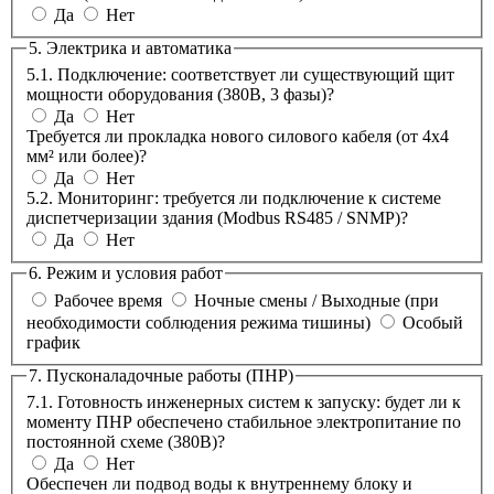
Да
Нет
5. Электрика и автоматика
5.1. Подключение: соответствует ли существующий щит
мощности оборудования (380В, 3 фазы)?
Да
Нет
Требуется ли прокладка нового силового кабеля (от 4х4
мм² или более)?
Да
Нет
5.2. Мониторинг: требуется ли подключение к системе
диспетчеризации здания (Modbus RS485 / SNMP)?
Да
Нет
6. Режим и условия работ
Рабочее время
Ночные смены / Выходные (при
необходимости соблюдения режима тишины)
Особый
график
7. Пусконаладочные работы (ПНР)
7.1. Готовность инженерных систем к запуску: будет ли к
моменту ПНР обеспечено стабильное электропитание по
постоянной схеме (380В)?
Да
Нет
Обеспечен ли подвод воды к внутреннему блоку и