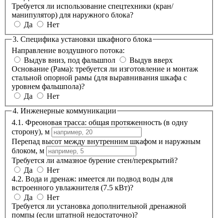
Требуется ли использование спецтехники (кран/
манипулятор) для наружного блока?
Да
Нет
3. Специфика установки шкафного блока
Направление воздушного потока:
Выдув вниз, под фальшпол
Выдув вверх
Основание (Рама): требуется ли изготовление и монтаж
стальной опорной рамы (для выравнивания шкафа с
уровнем фальшпола)?
Да
Нет
4. Инженерные коммуникации
4.1. Фреоновая трасса: общая протяженность (в одну
сторону), м
Перепад высот между внутренним шкафом и наружным
блоком, м
Требуется ли алмазное бурение стен/перекрытий?
Да
Нет
4.2. Вода и дренаж: имеется ли подвод воды для
встроенного увлажнителя (7.5 кВт)?
Да
Нет
Требуется ли установка дополнительной дренажной
помпы (если штатной недостаточно)?