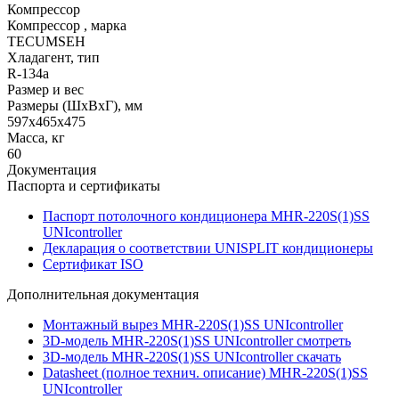
Компрессор
Компрессор , марка
TECUMSEH
Хладагент, тип
R-134a
Размер и вес
Размеры (ШхВхГ), мм
597х465х475
Масса, кг
60
Документация
Паспорта и сертификаты
Паспорт потолочного кондиционера MHR-220S(1)SS
UNIcontroller
Декларация о соответствии UNISPLIT кондиционеры
Сертификат ISO
Дополнительная документация
Монтажный вырез MHR-220S(1)SS UNIcontroller
3D-модель MHR-220S(1)SS UNIcontroller смотреть
3D-модель MHR-220S(1)SS UNIcontroller скачать
Datasheet (полное технич. описание) MHR-220S(1)SS
UNIcontroller