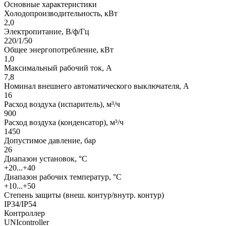
Основные характеристики
Холодопроизводительность, кВт
2,0
Электропитание, В/ф/Гц
220/1/50
Общее энергопотребление, кВт
1,0
Максимальный рабочий ток, А
7,8
Номинал внешнего автоматического выключателя, А
16
Расход воздуха (испаритель), м³/ч
900
Расход воздуха (конденсатор), м³/ч
1450
Допустимое давление, бар
26
Диапазон установок, °С
+20...+40
Диапазон рабочих температур, °С
+10...+50
Степень защиты (внеш. контур/внутр. контур)
IP34/IP54
Контроллер
UNIcontroller