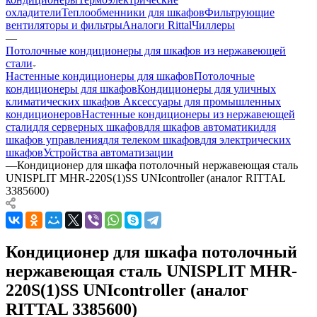
охладители
Теплообменники для шкафов
Фильтрующие
вентиляторы и фильтры
Аналоги Rittal
Чиллеры
—
Потолочные кондиционеры для шкафов из нержавеющей
стали
Настенные кондиционеры для шкафов
Потолочные
кондиционеры для шкафов
Кондиционеры для уличных
климатических шкафов
Аксессуары для промышленных
кондиционеров
Настенные кондиционеры из нержавеющей
стали
для серверных шкафов
для шкафов автоматики
для
шкафов управления
для телеком шкафов
для электрических
шкафов
Устройства автоматизации
—
Кондиционер для шкафа потолочный нержавеющая сталь
UNISPLIT MHR-220S(1)SS UNIcontroller (аналог RITTAL
3385600)
Кондиционер для шкафа потолочный
нержавеющая сталь UNISPLIT MHR-
220S(1)SS UNIcontroller (аналог
RITTAL 3385600)