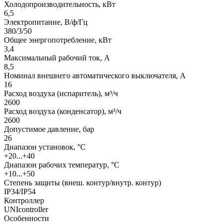
Холодопроизводительность, кВт
6,5
Электропитание, В/ф/Гц
380/3/50
Общее энергопотребление, кВт
3,4
Максимальный рабочий ток, А
8,5
Номинал внешнего автоматического выключателя, А
16
Расход воздуха (испаритель), м³/ч
2600
Расход воздуха (конденсатор), м³/ч
2600
Допустимое давление, бар
26
Диапазон установок, °С
+20...+40
Диапазон рабочих температур, °С
+10...+50
Степень защиты (внеш. контур/внутр. контур)
IP34/IP54
Контроллер
UNIcontroller
Особенности