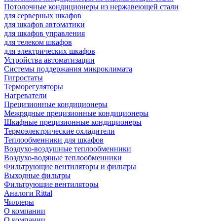
Потолочные кондиционеры из нержавеющей стали
для серверных шкафов
для шкафов автоматики
для шкафов управления
для телеком шкафов
для электрических шкафов
Устройства автоматизации
Системы поддержания микроклимата
Гигростаты
Терморегуляторы
Нагреватели
Прецизионные кондиционеры
Mежрядные прецизионные кондиционеры
Шкафные прецизионные кондиционеры
Термоэлектрические охладители
Теплообменники для шкафов
Воздухо-воздушные теплообменники
Воздухо-водяные теплообменники
Фильтрующие вентиляторы и фильтры
Выходные фильтры
Фильтрующие вентиляторы
Аналоги Rittal
Чиллеры
О компании
О компании