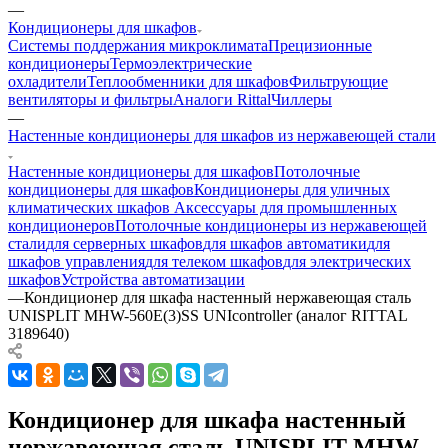
—
Кондиционеры для шкафов
Системы поддержания микроклимата
Прецизионные
кондиционеры
Термоэлектрические
охладители
Теплообменники для шкафов
Фильтрующие
вентиляторы и фильтры
Аналоги Rittal
Чиллеры
—
Настенные кондиционеры для шкафов из нержавеющей стали
Настенные кондиционеры для шкафов
Потолочные
кондиционеры для шкафов
Кондиционеры для уличных
климатических шкафов
Аксессуары для промышленных
кондиционеров
Потолочные кондиционеры из нержавеющей
стали
для серверных шкафов
для шкафов автоматики
для
шкафов управления
для телеком шкафов
для электрических
шкафов
Устройства автоматизации
—
Кондиционер для шкафа настенный нержавеющая сталь
UNISPLIT MHW-560E(3)SS UNIcontroller (аналог RITTAL
3189640)
Кондиционер для шкафа настенный
нержавеющая сталь UNISPLIT MHW-