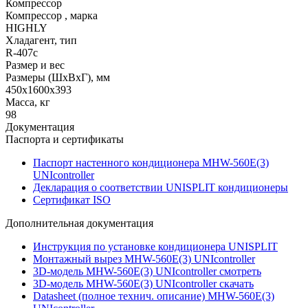
Компрессор
Компрессор , марка
HIGHLY
Хладагент, тип
R-407c
Размер и вес
Размеры (ШхВхГ), мм
450х1600х393
Масса, кг
98
Документация
Паспорта и сертификаты
Паспорт настенного кондиционера MHW-560E(3)
UNIcontroller
Декларация о соответствии UNISPLIT кондиционеры
Сертификат ISO
Дополнительная документация
Инструкция по установке кондиционера UNISPLIT
Монтажный вырез MHW-560E(3) UNIcontroller
3D-модель MHW-560E(3) UNIcontroller смотреть
3D-модель MHW-560E(3) UNIcontroller скачать
Datasheet (полное технич. описание) MHW-560E(3)