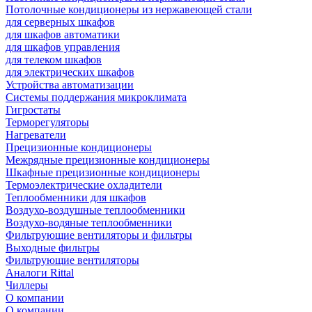
Потолочные кондиционеры из нержавеющей стали
для серверных шкафов
для шкафов автоматики
для шкафов управления
для телеком шкафов
для электрических шкафов
Устройства автоматизации
Системы поддержания микроклимата
Гигростаты
Терморегуляторы
Нагреватели
Прецизионные кондиционеры
Mежрядные прецизионные кондиционеры
Шкафные прецизионные кондиционеры
Термоэлектрические охладители
Теплообменники для шкафов
Воздухо-воздушные теплообменники
Воздухо-водяные теплообменники
Фильтрующие вентиляторы и фильтры
Выходные фильтры
Фильтрующие вентиляторы
Аналоги Rittal
Чиллеры
О компании
О компании