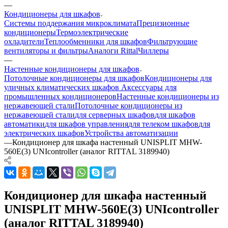
—
Кондиционеры для шкафов
Системы поддержания микроклимата
Прецизионные
кондиционеры
Термоэлектрические
охладители
Теплообменники для шкафов
Фильтрующие
вентиляторы и фильтры
Аналоги Rittal
Чиллеры
—
Настенные кондиционеры для шкафов
Потолочные кондиционеры для шкафов
Кондиционеры для
уличных климатических шкафов
Аксессуары для
промышленных кондиционеров
Настенные кондиционеры из
нержавеющей стали
Потолочные кондиционеры из
нержавеющей стали
для серверных шкафов
для шкафов
автоматики
для шкафов управления
для телеком шкафов
для
электрических шкафов
Устройства автоматизации
—
Кондиционер для шкафа настенный UNISPLIT MHW-
560E(3) UNIcontroller (аналог RITTAL 3189940)
Кондиционер для шкафа настенный
UNISPLIT MHW-560E(3) UNIcontroller
(аналог RITTAL 3189940)