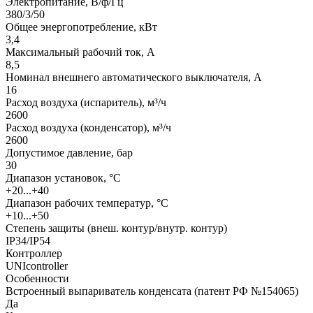
Электропитание, В/ф/Гц
380/3/50
Общее энергопотребление, кВт
3,4
Максимальный рабочий ток, А
8,5
Номинал внешнего автоматического выключателя, А
16
Расход воздуха (испаритель), м³/ч
2600
Расход воздуха (конденсатор), м³/ч
2600
Допустимое давление, бар
30
Диапазон установок, °С
+20...+40
Диапазон рабочих температур, °С
+10...+50
Степень защиты (внеш. контур/внутр. контур)
IP34/IP54
Контроллер
UNIcontroller
Особенности
Встроенный выпариватель конденсата (патент РФ №154065)
Да