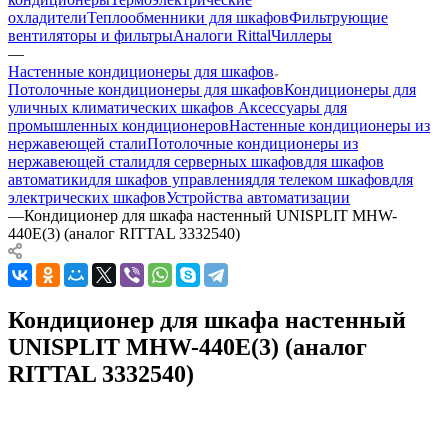
охладители
Теплообменники для шкафов
Фильтрующие
вентиляторы и фильтры
Аналоги Rittal
Чиллеры
—
Настенные кондиционеры для шкафов
Потолочные кондиционеры для шкафов
Кондиционеры для
уличных климатических шкафов
Аксессуары для
промышленных кондиционеров
Настенные кондиционеры из
нержавеющей стали
Потолочные кондиционеры из
нержавеющей стали
для серверных шкафов
для шкафов
автоматики
для шкафов управления
для телеком шкафов
для
электрических шкафов
Устройства автоматизации
—
Кондиционер для шкафа настенный UNISPLIT MHW-
440E(3) (аналог RITTAL 3332540)
Кондиционер для шкафа настенный
UNISPLIT MHW-440E(3) (аналог
RITTAL 3332540)