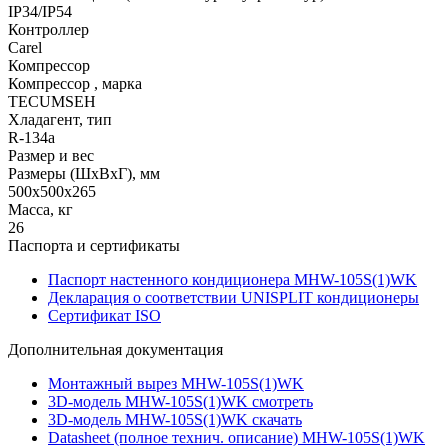
IP34/IP54
Контроллер
Carel
Компрессор
Компрессор , марка
TECUMSEH
Хладагент, тип
R-134a
Размер и вес
Размеры (ШхВхГ), мм
500х500х265
Масса, кг
26
Паспорта и сертификаты
Паспорт настенного кондиционера MHW-105S(1)WK
Декларация о соответствии UNISPLIT кондиционеры
Сертификат ISO
Дополнительная документация
Монтажный вырез MHW-105S(1)WK
3D-модель MHW-105S(1)WK смотреть
3D-модель MHW-105S(1)WK скачать
Datasheet (полное технич. описание) MHW-105S(1)WK