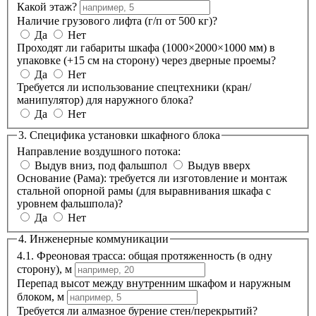
Какой этаж?
Наличие грузового лифта (г/п от 500 кг)?
Да
Нет
Проходят ли габариты шкафа (1000×2000×1000 мм) в
упаковке (+15 см на сторону) через дверные проемы?
Да
Нет
Требуется ли использование спецтехники (кран/
манипулятор) для наружного блока?
Да
Нет
3. Специфика установки шкафного блока
Направление воздушного потока:
Выдув вниз, под фальшпол
Выдув вверх
Основание (Рама): требуется ли изготовление и монтаж
стальной опорной рамы (для выравнивания шкафа с
уровнем фальшпола)?
Да
Нет
4. Инженерные коммуникации
4.1. Фреоновая трасса: общая протяженность (в одну
сторону), м
Перепад высот между внутренним шкафом и наружным
блоком, м
Требуется ли алмазное бурение стен/перекрытий?