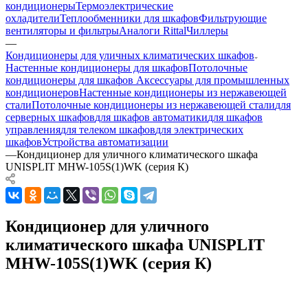
кондиционеры
Термоэлектрические
охладители
Теплообменники для шкафов
Фильтрующие
вентиляторы и фильтры
Аналоги Rittal
Чиллеры
—
Кондиционеры для уличных климатических шкафов
Настенные кондиционеры для шкафов
Потолочные
кондиционеры для шкафов
Аксессуары для промышленных
кондиционеров
Настенные кондиционеры из нержавеющей
стали
Потолочные кондиционеры из нержавеющей стали
для
серверных шкафов
для шкафов автоматики
для шкафов
управления
для телеком шкафов
для электрических
шкафов
Устройства автоматизации
—
Кондиционер для уличного климатического шкафа
UNISPLIT MHW-105S(1)WK (серия К)
Кондиционер для уличного
климатического шкафа UNISPLIT
MHW-105S(1)WK (серия К)