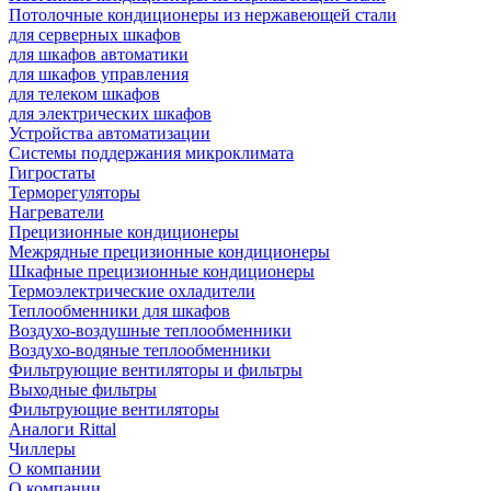
Потолочные кондиционеры из нержавеющей стали
для серверных шкафов
для шкафов автоматики
для шкафов управления
для телеком шкафов
для электрических шкафов
Устройства автоматизации
Системы поддержания микроклимата
Гигростаты
Терморегуляторы
Нагреватели
Прецизионные кондиционеры
Mежрядные прецизионные кондиционеры
Шкафные прецизионные кондиционеры
Термоэлектрические охладители
Теплообменники для шкафов
Воздухо-воздушные теплообменники
Воздухо-водяные теплообменники
Фильтрующие вентиляторы и фильтры
Выходные фильтры
Фильтрующие вентиляторы
Аналоги Rittal
Чиллеры
О компании
О компании