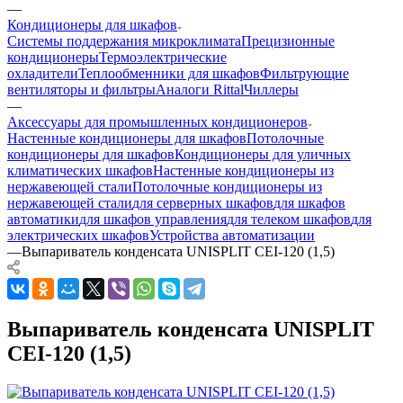
—
Кондиционеры для шкафов
Системы поддержания микроклимата
Прецизионные
кондиционеры
Термоэлектрические
охладители
Теплообменники для шкафов
Фильтрующие
вентиляторы и фильтры
Аналоги Rittal
Чиллеры
—
Аксессуары для промышленных кондиционеров
Настенные кондиционеры для шкафов
Потолочные
кондиционеры для шкафов
Кондиционеры для уличных
климатических шкафов
Настенные кондиционеры из
нержавеющей стали
Потолочные кондиционеры из
нержавеющей стали
для серверных шкафов
для шкафов
автоматики
для шкафов управления
для телеком шкафов
для
электрических шкафов
Устройства автоматизации
—
Выпариватель конденсата UNISPLIT CEI-120 (1,5)
Выпариватель конденсата UNISPLIT
CEI-120 (1,5)